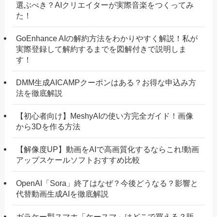
選ぶべき？AIクリエイターが実際音楽をつくってみ
た！
GoEnhance AIの解約方法をわかりやすく解説！私が
実際登録して解約するまでを図解付きで説明しま
す！
DMM生成AICAMPクーポンはある？お得な申込み方
法を徹底解説
【初心者向け】MeshyAIの使い方完全ガイド！画像
から3Dを作る方法
【解像度UP】動画をAIで高画質化するならこれ!動画
アップスケールソフトおすすめ比較
OpenAI「Sora」終了はなぜ？今後どうなる？影響と
代替動画生成AIを徹底解説
ガラケー型スマホ「ケースマ」はどこで買える？販