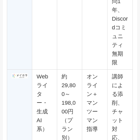
問1
年、
Discor
dコミ
ュニ
ティ
無期
限
Web
約
オン
講師
ライ
29,80
ライ
によ
タ
0～
ン＋
る添
ー・
198,0
マン
削、
生成
00円
ツー
チャ
AI
（プ
マン
ット
系）
ラン
指導
対
別）
応、