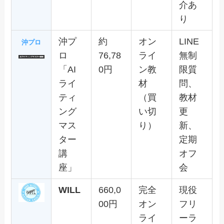
介あ
り
沖プ
約
オン
LINE
沖プロ
ロ
76,78
ライ
無制
「AI
0円
ン教
限質
ライ
材
問、
ティ
（買
教材
ング
い切
更
マス
り）
新、
ター
定期
講
オフ
座」
会
WILL
660,0
完全
現役
00円
オン
フリ
ライ
ーラ