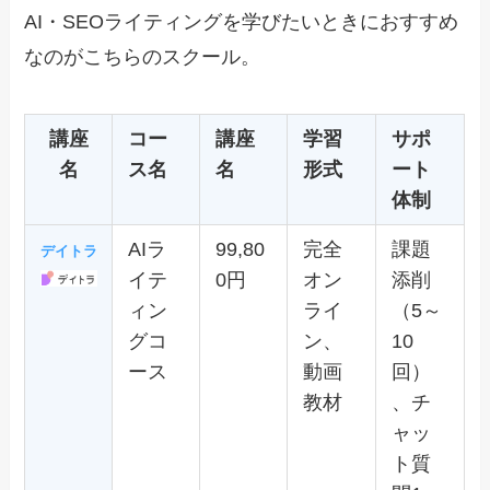
AI・SEOライティングを学びたいときにおすすめ
なのがこちらのスクール。
講座
コー
講座
学習
サポ
名
ス名
名
形式
ート
体制
AIラ
99,80
完全
課題
デイトラ
イテ
0円
オン
添削
ィン
ライ
（5～
グコ
ン、
10
ース
動画
回）
教材
、チ
ャッ
ト質