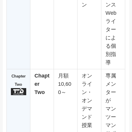
ン
ンス
Web
ライ
ター
によ
る個
別指
導
Chapt
月額
オン
専属
Chapter
er
10,60
ライ
メン
Two
Two
0～
ン・
ター
オン
が
デマ
マン
ンド
ツー
授業
マン