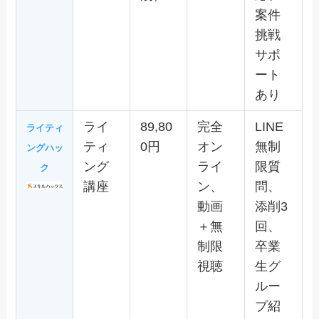
案件
挑戦
サポ
ート
あり
ライ
89,80
完全
LINE
ライティ
ティ
0円
オン
無制
ングハッ
ング
ライ
限質
ク
講座
ン、
問、
動画
添削3
＋無
回、
制限
卒業
視聴
生グ
ルー
プ紹