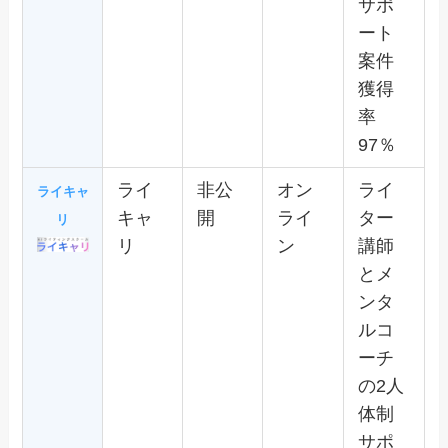
サポ
ート
案件
獲得
率
97％
ライ
非公
オン
ライ
ライキャ
キャ
開
ライ
ター
リ
リ
ン
講師
とメ
ンタ
ルコ
ーチ
の2人
体制
サポ