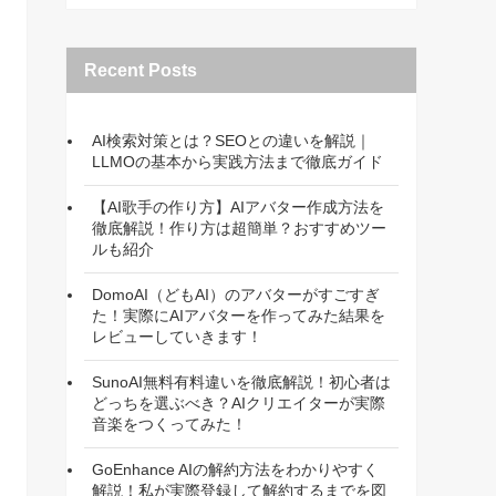
Recent Posts
AI検索対策とは？SEOとの違いを解説｜
LLMOの基本から実践方法まで徹底ガイド
【AI歌手の作り方】AIアバター作成方法を
徹底解説！作り方は超簡単？おすすめツー
ルも紹介
DomoAI（どもAI）のアバターがすごすぎ
た！実際にAIアバターを作ってみた結果を
レビューしていきます！
SunoAI無料有料違いを徹底解説！初心者は
どっちを選ぶべき？AIクリエイターが実際
音楽をつくってみた！
GoEnhance AIの解約方法をわかりやすく
解説！私が実際登録して解約するまでを図