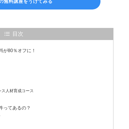
の無料講座をうけてみる
目次
料が80％オフに！
ンス人材育成コース
件ってあるの？
の