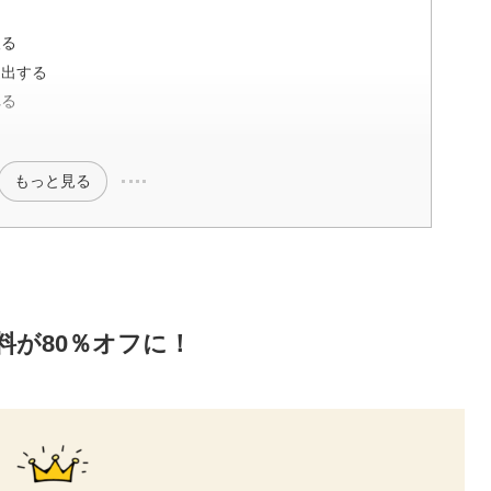
う
取る
提出する
れる
もっと見る
料が80％オフに！