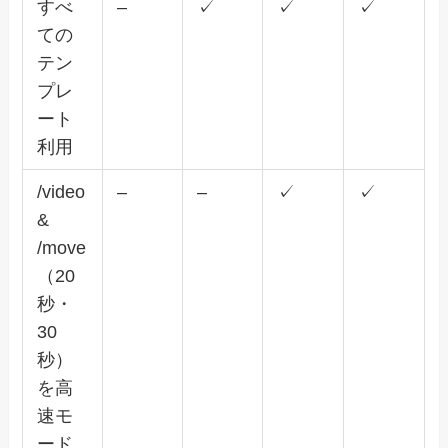
すべ
–
✓
✓
✓
ての
テン
プレ
ート
利用
/video
–
–
✓
✓
&
/move
（20
秒・
30
秒）
を高
速モ
ード