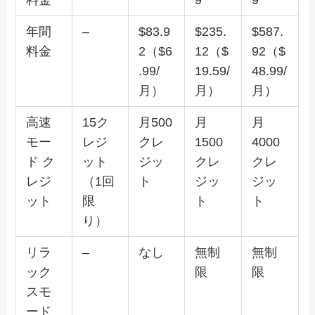
料金
9
9
年間
–
$83.9
$235.
$587.
料金
2（$6
12（$
92（$
.99/
19.59/
48.99/
月）
月）
月）
高速
15ク
月500
月
月
モー
レジ
クレ
1500
4000
ド ク
ット
ジッ
クレ
クレ
レジ
（1回
ト
ジッ
ジッ
ット
限
ト
ト
り）
リラ
–
なし
無制
無制
ック
限
限
スモ
ード