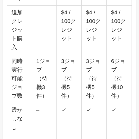
追加
–
$4 /
$4 /
$4 /
クレ
100ク
100ク
100ク
ジッ
レジ
レジ
レジ
ト購
ット
ット
ット
入
同時
1ジョ
3ジョ
3ジョ
6ジョ
実行
ブ
ブ
ブ
ブ
可能
（待
（待
（待
（待
ジョ
機3
機5
機5
機10
ブ数
件）
件）
件）
件）
透か
–
✓
✓
✓
しな
し