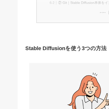
② Git｜Stable Diffusio
Stable Diffusionを使う3つの方法