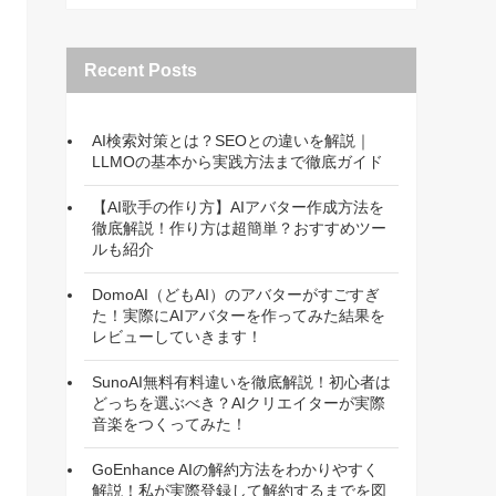
Recent Posts
AI検索対策とは？SEOとの違いを解説｜
LLMOの基本から実践方法まで徹底ガイド
【AI歌手の作り方】AIアバター作成方法を
徹底解説！作り方は超簡単？おすすめツー
ルも紹介
DomoAI（どもAI）のアバターがすごすぎ
た！実際にAIアバターを作ってみた結果を
レビューしていきます！
SunoAI無料有料違いを徹底解説！初心者は
どっちを選ぶべき？AIクリエイターが実際
音楽をつくってみた！
GoEnhance AIの解約方法をわかりやすく
解説！私が実際登録して解約するまでを図